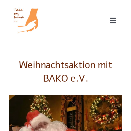
Zum
Inhalt
springen
Toggle
Naviga
Unsere Projekte
Über uns
Weihnachtsaktion mit
BAKO e.V.
Helfen
Blog