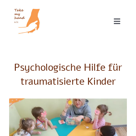
Zum
Inhalt
springen
Toggle
Naviga
Unsere Projekte
Über uns
Psychologische Hilfe für
traumatisierte Kinder
Helfen
Blog