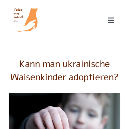
Zum
Inhalt
springen
Toggle
Naviga
Unsere Projekte
Über uns
Kann man ukrainische
Waisenkinder adoptieren?
Helfen
Blog